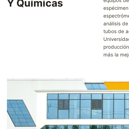
Y Químicas
equipos de
espécimen 
espectróme
análisis de
tubos de a
Universida
producción
más la mej