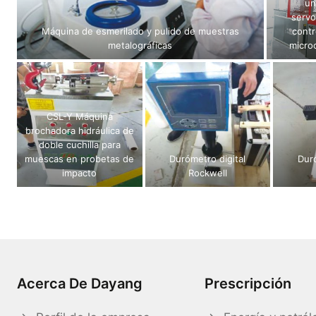
un
servo
Máquina de esmerilado y pulido de muestras
contr
metalográficas
micro
CSL-Y Máquina
brochadora hidráulica de
doble cuchilla para
muescas en probetas de
Durómetro digital
Duró
impacto
Rockwell
Acerca De Dayang
Prescripción