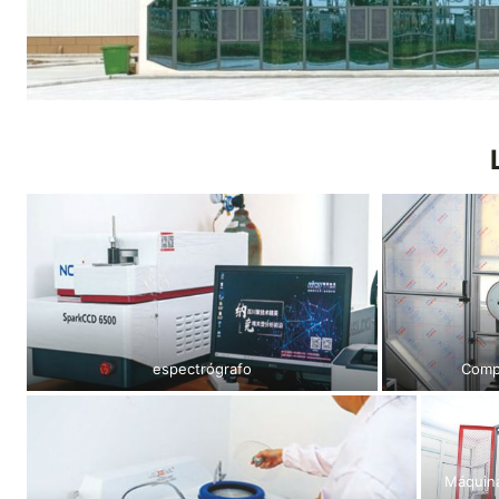
espectrógrafo
Comp
Máquin