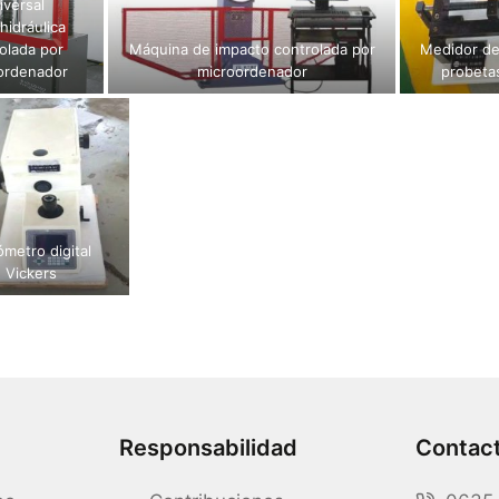
iversal
hidráulica
olada por
Máquina de impacto controlada por
Medidor d
ordenador
microordenador
probetas
metro digital
Vickers
Responsabilidad
Contac