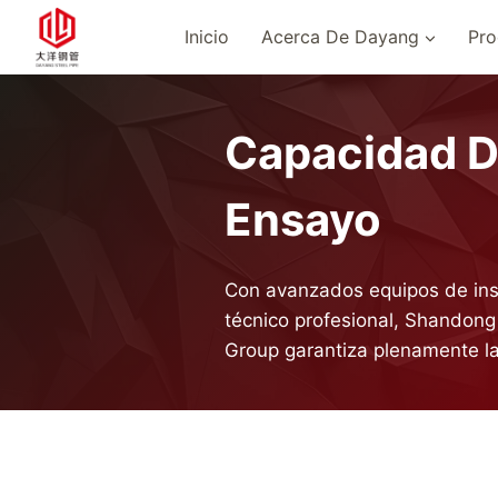
Saltar
Inicio
Acerca De Dayang
Pro
al
Contenido
Capacidad 
Ensayo
Con avanzados equipos de ins
técnico profesional, Shandong
Group garantiza plenamente la