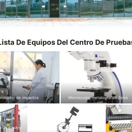
Lista De Equipos Del Centro De Prueba
robador de impactos
Microscopio metalográfico Zeiss
a de ensayo